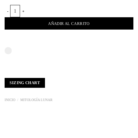
VESTIDO ASIMÉTRICO DOBLE CAPA cantidad
AÑADIR AL CARRITO
SIZING CHART
INICIO
/
MITOLOGÍA LUNAR