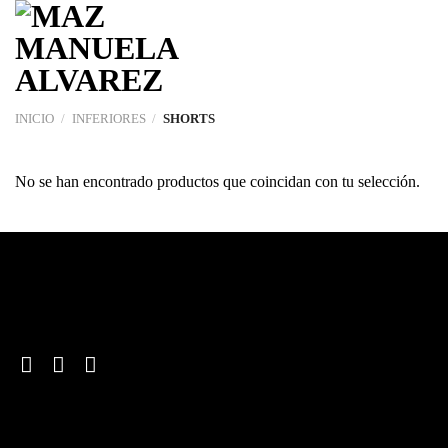
Saltar
al
contenido
INICIO
/
INFERIORES
/
SHORTS
No se han encontrado productos que coincidan con tu selección.