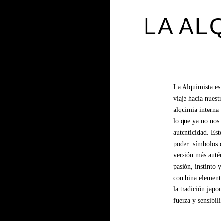
LA AL
La Alquimista es
viaje hacia nuestr
alquimia interna 
lo que ya no nos 
autenticidad. Est
poder: símbolos 
versión más aute
pasión, instinto
combina elementos
la tradición jap
fuerza y sensibil