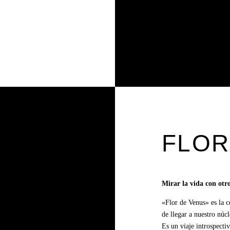
FLOR
Mirar la vida con ot
«Flor de Venus» es la c
de llegar a nuestro núc
Es un viaje introspecti