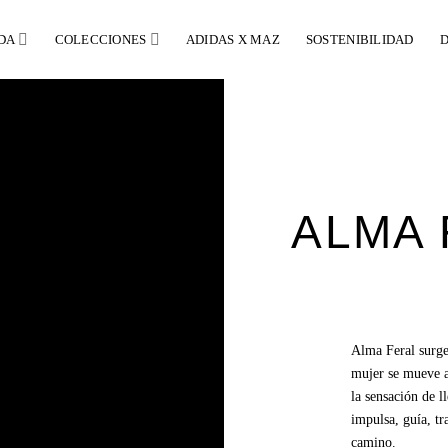
DA
COLECCIONES
ADIDAS X MAZ
SOSTENIBILIDAD
D
ALMA 
Alma Feral surge
mujer se mueve a 
la sensación de l
impulsa, guía, t
camino.