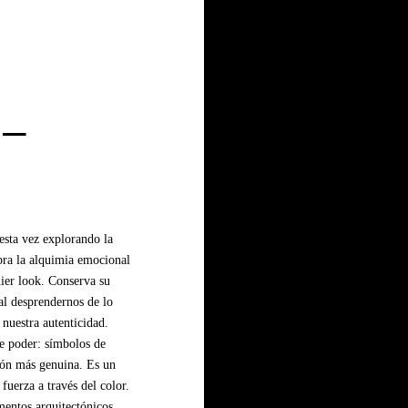
 –
 esta vez explorando la
ebra la alquimia emocional
uier look. Conserva su
al desprendernos de lo
nuestra autenticidad.
de poder: símbolos de
sión más genuina. Es un
fuerza a través del color.
mentos arquitectónicos