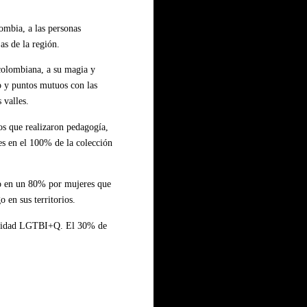
mbia, a las personas
jas de la región.
 colombiana, a su magia y
o y puntos mutuos con las
 valles.
os que realizaron pedagogía,
les en el 100% de la colección
to en un 80% por mujeres que
o en sus territorios.
munidad LGTBI+Q. El 30% de