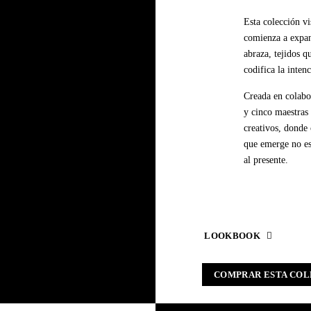
Esta colección vi
comienza a expan
abraza, tejidos q
codifica la inten
Creada en colab
y cinco maestras 
creativos, donde 
que emerge no es
al presente.
LOOKBOOK
COMPRAR ESTA COL