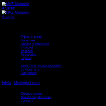
Saltar
al
contenido
Tienda
Tejido de punto
Superiores
Abrigos y chaquetas
Inferiores
Vestidos
Accesorios
Joyería
Colecciones
Alma Feral | Nueva colección
La Alquimista
Oda Andina
adidas x MAZ
Sostenibilidad
Inicio
/
Mitología Lunar
Directorio Artesanal
Nosotros
Quiénes somos
Nuestra flagship store
CROP TOP PLISADO-
Contacto