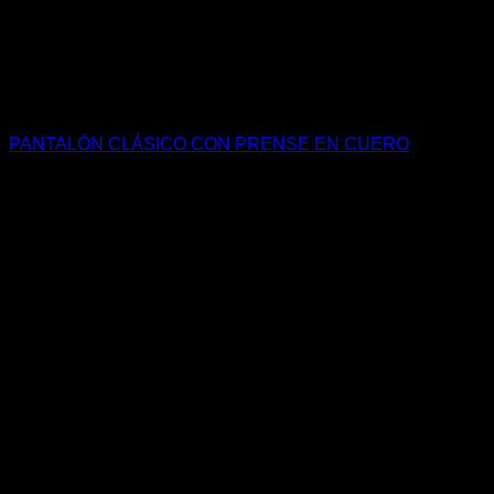
PANTALÓN CLÁSICO CON PRENSE EN CUERO
$
1.650.000
COP
productos relacionados
Productos relacionados