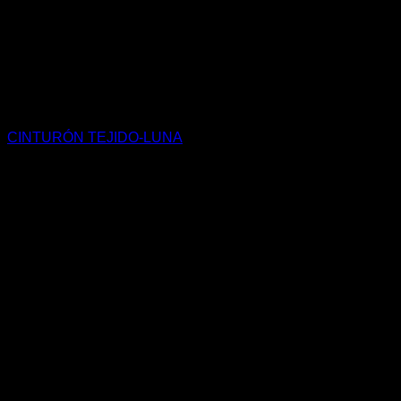
CINTURÓN TEJIDO-LUNA
$
960.000
COP