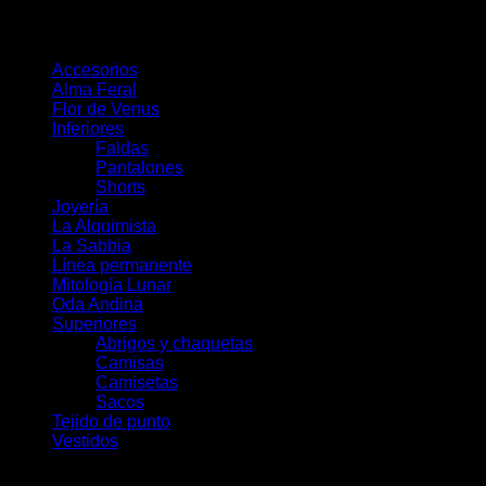
$
890.000
COP
Product categories
Accesorios
Alma Feral
Flor de Venus
Inferiores
Faldas
Pantalones
Shorts
Joyería
La Alquimista
La Sabbia
Línea permanente
Mitología Lunar
Oda Andina
Superiores
Abrigos y chaquetas
Camisas
Camisetas
Sacos
Tejido de punto
Vestidos