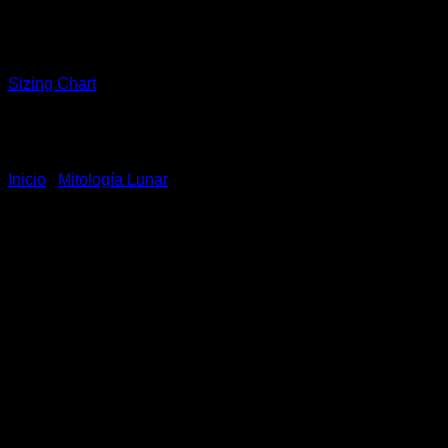
cantidad
$
1.560.000
COP
Sizing Chart
Inicio
/
Mitología Lunar
Shop this look
También te recomendamos…