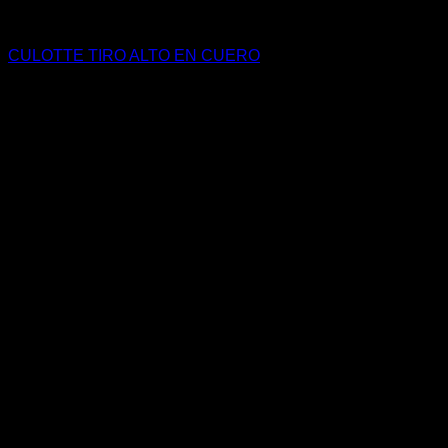
CULOTTE TIRO ALTO EN CUERO
$
1.680.000
COP