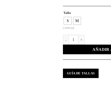
Talla
S
M
LIMPIAR
BOMBER OVERSIZE-RAYAS D
AÑADIR 
GUÍA DE TALLAS