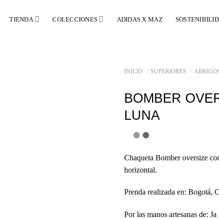
TIENDA
COLECCIONES
ADIDAS X MAZ
SOSTENIBILI
INICIO
/
SUPERIORES
/
ABRIGO
BOMBER OVER
LUNA
Chaqueta Bomber oversize con
horizontal.
Prenda realizada en: Bogotá, 
Por las manos artesanas de: Ja