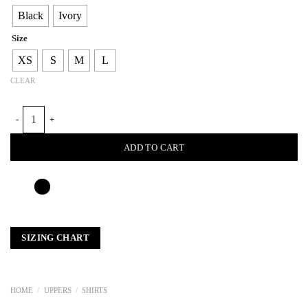
Black
Ivory
Size
XS
S
M
L
CLEAR
NUNO LACE FRONTSHIRT quantity
ADD TO CART
SIZING CHART
HOME
/
UPPERS
/
SHIRTS