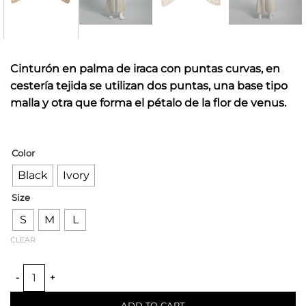
Cinturón en palma de iraca con puntas curvas, en
cestería tejida se utilizan dos puntas, una base tipo
malla y otra que forma el pétalo de la flor de venus.
Color
Black
Ivory
Size
S
M
L
CLEAR
IRACA MOUNTAIN WINGS BELT quantity
ADD TO CART